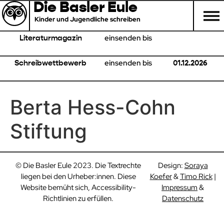
Die Basler Eule
Kinder und Jugendliche schreiben
einsenden bis
Literaturmagazin
einsenden bis
Schreibwettbewerb
01.12.2026
Berta Hess-Cohn
Stiftung
© Die Basler Eule 2023. Die Textrechte
Design:
Soraya
liegen bei den Urheber:innen. Diese
Koefer
&
Timo Rick
|
Website bemüht sich, Accessibility-
Impressum
&
Richtlinien zu erfüllen.
Datenschutz